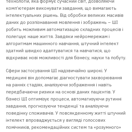
технологій, яка формує сучасний світ, дозволяючи
комп’ютерам виконувати завдання, що вимагають
інтелектуальних рішень. Від обробки великих масивів
даних до розпізнавання мовлення і зображень – ШІ
робить можливим автоматизацію складних процесів і
полегшує наше життя. Завдяки нейромережам і
алгоритмам машинного навчання, штучний інтелект
здатний швидко адаптуватися та навчатися, що
відкриває нові можливості для бізнесу, науки та побуту.
Сфери застосування ШІ надзвичайно широкі. У
медицині він допомагає діагностувати захворювання
на ранніх стадіях, аналізуючи зображення і навіть
передбачаючи ризики на основі даних пацієнтів. У
бізнесі ШІ оптимізує процеси, автоматизуючи рутинні
завдання, прогнозуючи тенденції та аналізуючи
поведінку споживачів. У повсякденному житті штучний
інтелект впроваджується у вигляді голосових
помічників, рекомендаційних систем та «розумного»