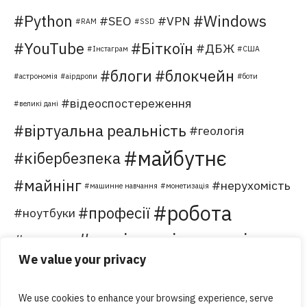
Python
Windows
SEO
VPN
RAM
SSD
YouTube
Біткоїн
ДБЖ
Інстаграм
США
блоги
блокчейн
астрономія
аірдропи
боти
відеоспостереження
великі дані
віртуальна реальність
геологія
майбутнє
кібербезпека
майнінг
нерухомість
машинне навчання
монетизація
робота
професії
ноутбуки
соціальні мережі
сервер
торгівля
We value your privacy
хостинг
туризм
форуми
хмарні обчислення
чатботи
We use cookies to enhance your browsing experience, serve