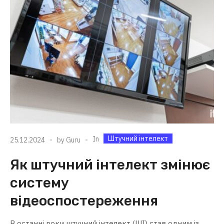
Штучний інтелект
In
25.12.2024
by
Guru
Як штучний інтелект змінює
систему
відеоспостереження
В останні роки штучний інтелект (ШІ) став одним із