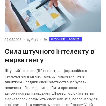
Штучний інтелект
In
11.05.2023
by
Guru
Сила штучного інтелекту в
маркетингу
Штучний інтелект (ШІ) став трансформаційною
технологією в різних галузях, і маркетинг не є
винятком. Завдяки своїй здатності аналізувати
величезні обсяги даних, робити прогнози та
автоматизувати завдання, ШІ революціонізує те, як
маркетологи розуміють своїх клієнтів, персоналізують
свої кампанії та сприяють зростанню бізнесу. У цій