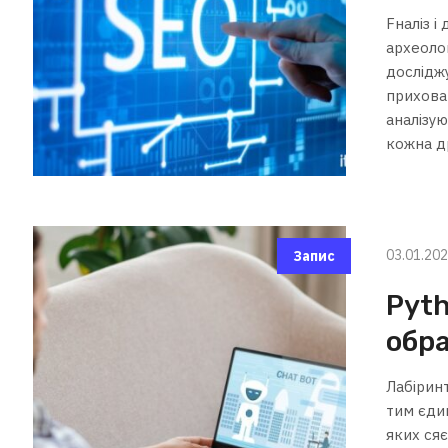
Fналіз і
археоло
досліджу
прихован
аналізую
кожна др
03.01.20
Запис
Pyth
обра
Лабіринт
тим єди
яких сяє