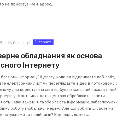
хто не приховує імен, адрес,...
Інтернет
In
25
by
Guru
верне обладнання як основа
сного Інтернету
бастіони інформації Щоразу, коли ви відкриваєте веб-сайт,
єте електронний лист чи переглядаєте відео в потоковому 
мому для користувача світі відбувається цілий каскад подій.
ерверів у гігантських дата-центрах обробляють запити,
ляють навантаження та зберігають інформацію, забезпечуюч
бійну роботу глобальної мережі. Але що робить ці системи
и потужними та надійними? Відповідь лежить...