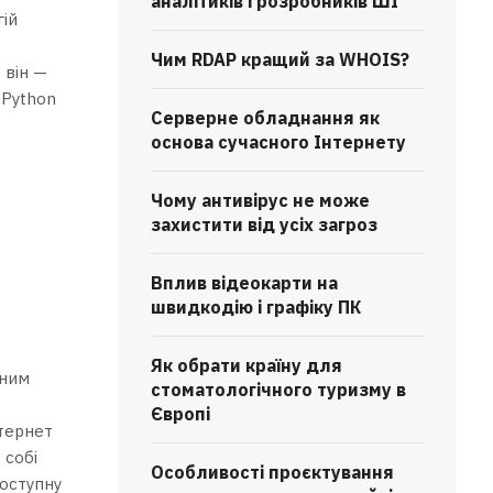
аналітиків і розробників ШІ
гій
Чим RDAP кращий за WHOIS?
 він —
 Python
Серверне обладнання як
основа сучасного Інтернету
Чому антивірус не може
захистити від усіх загроз
Вплив відеокарти на
швидкодію і графіку ПК
Як обрати країну для
мним
стоматологічного туризму в
Європі
нтернет
 собі
Особливості проєктування
доступну