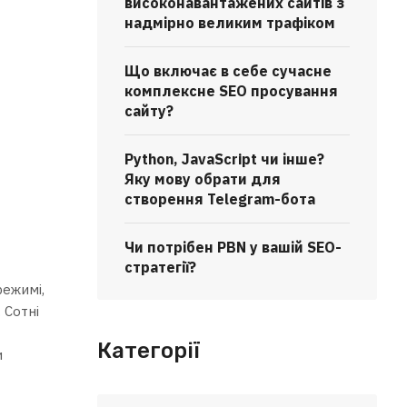
високонавантажених сайтів з
надмірно великим трафіком
Що включає в себе сучасне
комплексне SEO просування
сайту?
Python, JavaScript чи інше?
Яку мову обрати для
створення Telegram-бота
Чи потрібен PBN у вашій SEO-
стратегії?
режимі,
 Сотні
Категорії
и