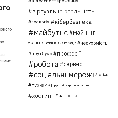
відеоспостереження
ого
віртуальна реальність
кібербезпека
геологія
озного
майбутнє
майнінг
ає
нерухомість
машинне навчання
монетизація
професії
ноутбуки
ція
рушимо
робота
сервер
соціальні мережі
торгівля
туризм
форуми
хмарні обчислення
хостинг
чатботи