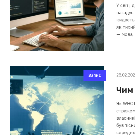
У світі,
нагадує 
кидаєть
як тихий
— мова, 
28.02.20
Запис
Чим
Як WHOI
стражем 
власникі
був тісн
середнь