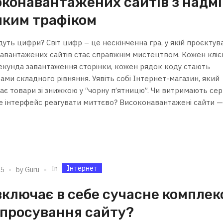
оконавантажених сайтів з надм
иким трафіком
уть цифри? Світ цифр – це нескінченна гра, у якій проєктув
авантажених сайтів стає справжнім мистецтвом. Кожен кліє
екунда завантаження сторінки, кожен рядок коду стають
ми складного рівняння. Уявіть собі Інтернет-магазин, який
ає товари зі знижкою у “чорну п’ятницю”. Чи витримають сер
е інтерфейс реагувати миттєво? Високонавантажені сайти —
.
Інтернет
In
25
by
Guru
ключає в себе сучасне комплек
 просування сайту?