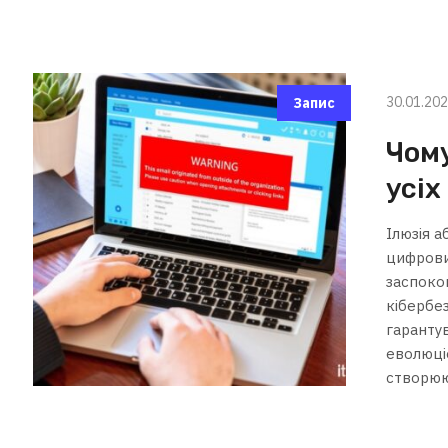
30.01.20
Запис
Чому
усіх
Ілюзія 
цифрови
заспоко
кібербе
гаранту
еволюці
створюют