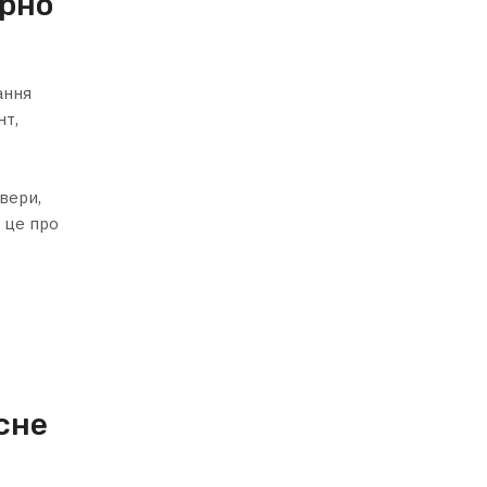
ірно
ання
нт,
вери,
 це про
сне