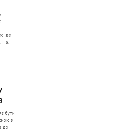
ь
є
,
ес, де
На...
у
а
яє бути
жною з
е до