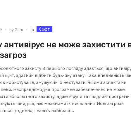
Софт
In
25
by
Guru
 антивірус не може захистити 
 загроз
абсолютного захисту З першого погляду здається, що антивір
й щит, здатний відбити будь-яку атаку. Така впевненість ча
ює користувачів, змушуючи їх нехтувати іншими аспектами
зпеки. Насправді жодне програмне забезпечення не може
вати абсолютного захисту, адже віруси та шкідливі програми
онують швидше, ніж механізми їх виявлення. Нові загрози
ься щоденно, і навіть найкращі...