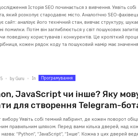
 дослідження Історія SEO починається з вивчення. Уявіть собі
га, який розкопує стародавнє місто. Аналогічно SEO-фахівец
є сайт: аналізує його технічний стан, вивчає структуру, шука
і помилки. Потім він заглиблюється у світ пошукових запитів
чи поведінку користувачів і конкурентів. Це кропіткий проц
ібниця, кожен рядок коду та пошуковий намір має значення. 
Програмування
In
25
by
Guru
on, JavaScript чи інше? Яку мов
ти для створення Telegram-бот
 вибору Уявіть собі темний лабіринт, де кожен поворот обіц
ним правильним шляхом. Перед вами кілька дверей, над ко
 назва: “Python”, “JavaScript”, “Інше”. Кожна з цих дверей вед