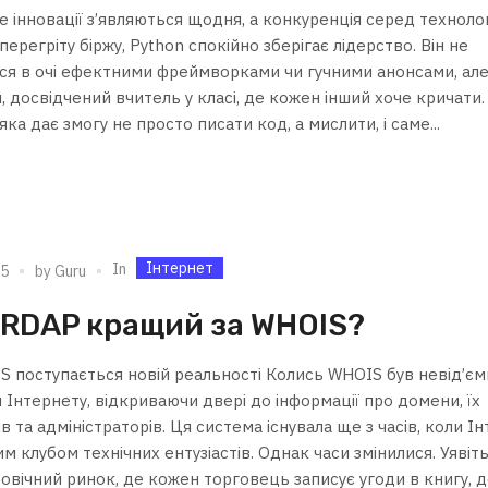
 де інновації з’являються щодня, а конкуренція серед техноло
перегріту біржу, Python спокійно зберігає лідерство. Він не
ся в очі ефектними фреймворками чи гучними анонсами, але
, досвідчений вчитель у класі, де кожен інший хоче кричати.
яка дає змогу не просто писати код, а мислити, і саме...
Інтернет
In
25
by
Guru
 RDAP кращий за WHOIS?
S поступається новій реальності Колись WHOIS був невід’є
Інтернету, відкриваючи двері до інформації про домени, їх
в та адміністраторів. Ця система існувала ще з часів, коли І
им клубом технічних ентузіастів. Однак часи змінилися. Уявіть
овічний ринок, де кожен торговець записує угоди в книгу, 