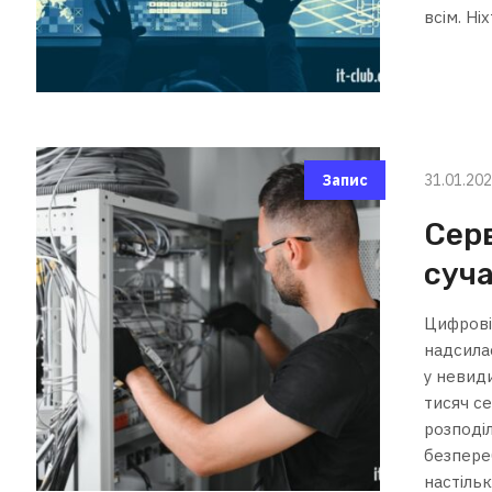
всім. Ні
31.01.20
Запис
Сер
суча
Цифрові 
надсила
у невиди
тисяч с
розподі
безпере
настільк