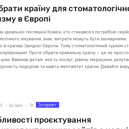
брати країну для стоматологічн
зму в Європі
ах ідеальної посмішки Кожен, хто стикався з потребою серй
огічного лікування, знає: витрати можуть бути захмарними,
 в країнах Західної Європи. Тому стоматологічний туризм ст
популярнішим. Проте обрати правильну країну – це не просто
ціни. Важливі деталі: якість послуг, рівень медицини, репута
 зручність подорожі та навіть менталітет країни. Давайте ви
Інтернет
In
25
by
Guru
бливості проєктування