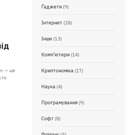
Ґаджети
(9)
Інтернет
(28)
Інше
(13)
від
Комп'ютери
(14)
ус — це
Криптономіка
(17)
сто
Наука
(4)
Програмування
(9)
Софт
(8)
Фріланс
(5)