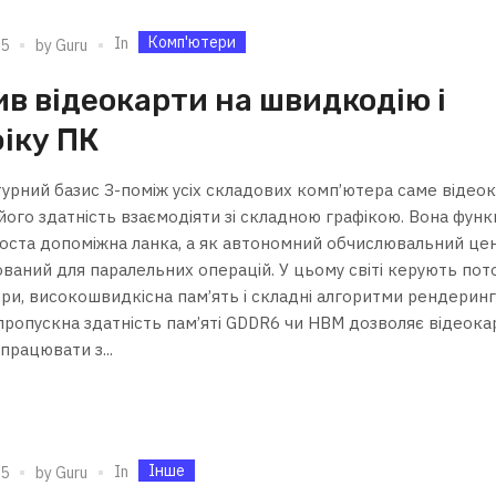
Комп'ютери
In
25
by
Guru
в відеокарти на швидкодію і
іку ПК
турний базис З-поміж усіх складових комп’ютера саме відео
його здатність взаємодіяти зі складною графікою. Вона функ
роста допоміжна ланка, а як автономний обчислювальний цен
ований для паралельних операцій. У цьому світі керують пот
ри, високошвидкісна пам’ять і складні алгоритми рендеринг
пропускна здатність пам’яті GDDR6 чи HBM дозволяє відеок
працювати з...
Інше
In
25
by
Guru