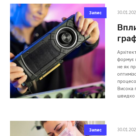
30.01.20
Запис
Впли
граф
Архітек
формує 
не як п
оптиміз
процесо
Висока 
швидко 
30.01.20
Запис