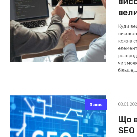
вис
вел
Куди вед
високон
кожна с
елемента
розпрод
чи змож
більше,..
03.01.20
Запис
Що в
SEO