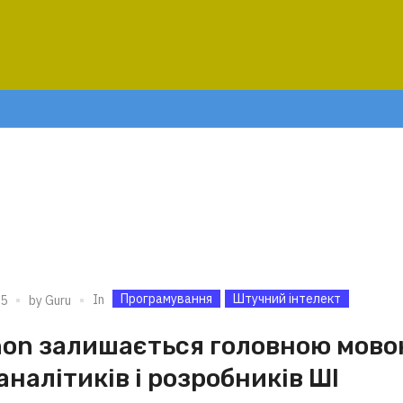
Програмування
Штучний інтелект
In
25
by
Guru
hon залишається головною мов
аналітиків і розробників ШІ