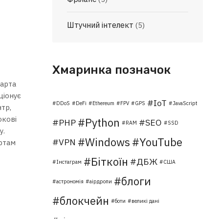
Штучний інтелект
(5)
Хмаринка позначок
карта
ціонує
IoT
DDoS
DeFi
Ethereum
FPV
GPS
JavaScript
тр,
окові
Python
PHP
SEO
RAM
SSD
у.
Windows
YouTube
VPN
артам
Біткоїн
ДБЖ
Інстаграм
США
блоги
астрономія
аірдропи
блокчейн
боти
великі дані