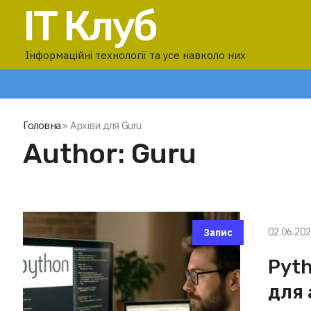
IT Клуб
Інформаційні технології та усе навколо них
Головна
»
Архіви для Guru
Author:
Guru
02.06.20
Запис
Pyt
для 