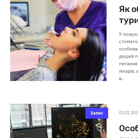
Як о
тури
У пошук
стоматол
особливо
дедалі 
питання 
лікарів,
в...
03.01.20
Запис
Осо