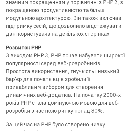
значним покращенням у порівнянні з PHP 2, з
покращеною продуктивністю та більш
модульною архітектурою. Він також включав
підтримку сесій, що дозволило відстежувати
дані користувача на декількох сторінках.
Розвиток PHP
З виходом PHP 3, PHP почав набувати широкої
популярності серед веб-розробників.
Простота використання, гнучкість і низький
бар’єр для початківців зробили її
привабливим вибором для створення
динамічних веб-додатків. На початку 2000-х
років PHP стала домінуючою мовою для веб-
розробки з часткою ринку понад 80%.
За цей час на PHP було створено низку