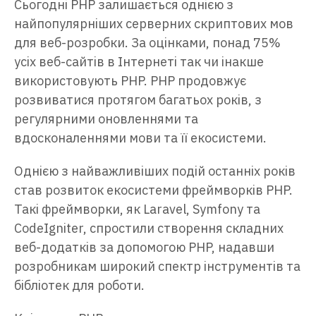
Сьогодні PHP залишається однією з
найпопулярніших серверних скриптових мов
для веб-розробки. За оцінками, понад 75%
усіх веб-сайтів в Інтернеті так чи інакше
використовують PHP. PHP продовжує
розвиватися протягом багатьох років, з
регулярними оновленнями та
вдосконаленнями мови та її екосистеми.
Однією з найважливіших подій останніх років
став розвиток екосистеми фреймворків PHP.
Такі фреймворки, як Laravel, Symfony та
CodeIgniter, спростили створення складних
веб-додатків за допомогою PHP, надавши
розробникам широкий спектр інструментів та
бібліотек для роботи.