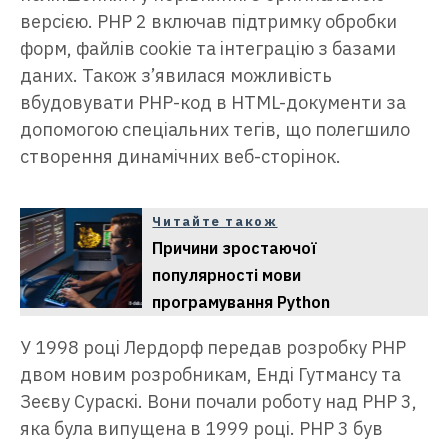
версією. PHP 2 включав підтримку обробки
форм, файлів cookie та інтеграцію з базами
даних. Також з’явилася можливість
вбудовувати PHP-код в HTML-документи за
допомогою спеціальних тегів, що полегшило
створення динамічних веб-сторінок.
Читайте також
Причини зростаючої
популярності мови
програмування Python
У 1998 році Лердорф передав розробку PHP
двом новим розробникам, Енді Гутмансу та
Зеєву Сураскі. Вони почали роботу над PHP 3,
яка була випущена в 1999 році. PHP 3 був