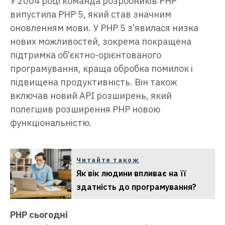
У 2004 році команда розробників PHP
випустила PHP 5, який став значним
оновленням мови. У PHP 5 з’явилася низка
нових можливостей, зокрема покращена
підтримка об’єктно-орієнтованого
програмування, краща обробка помилок і
підвищена продуктивність. Він також
включав новий API розширень, який
полегшив розширення PHP новою
функціональністю.
Читайте також
Як вік людини впливає на її
здатність до програмування?
PHP сьогодні