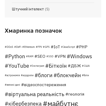
Штучний інтелект
(5)
Хмаринка позначок
IoT
PHP
DDoS
DeFi
Ethereum
FPV
GPS
JavaScript
Python
Windows
SEO
VPN
RAM
SSD
YouTube
Біткоїн
ДБЖ
Інстаграм
США
блоги
блокчейн
астрономія
аірдропи
боти
відеоспостереження
великі дані
віртуальна реальність
геологія
майбутнє
кібербезпека