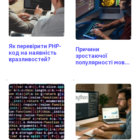
Як перевірити PHP-
Причини
код на наявність
зростаючої
вразливостей?
популярності мови
програмування
Python