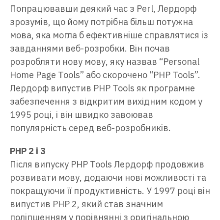
Попрацювавши деякий час з Perl, Лердорф
зрозумів, що йому потрібна більш потужна
мова, яка могла б ефективніше справлятися із
завданнями веб-розробки. Він почав
розробляти нову мову, яку назвав “Personal
Home Page Tools” або скорочено “PHP Tools”.
Лердорф випустив PHP Tools як програмне
забезпечення з відкритим вихідним кодом у
1995 році, і він швидко завоював
популярність серед веб-розробників.
PHP 2 і 3
Після випуску PHP Tools Лердорф продовжив
розвивати мову, додаючи нові можливості та
покращуючи її продуктивність. У 1997 році він
випустив PHP 2, який став значним
поліпшенням у порівнянні з оригінальною