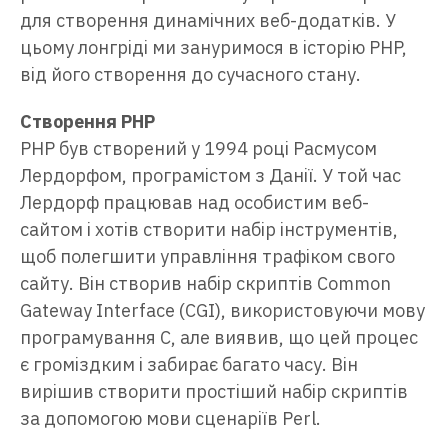
для створення динамічних веб-додатків. У
цьому лонгріді ми зануримося в історію PHP,
від його створення до сучасного стану.
Створення PHP
PHP був створений у 1994 році Расмусом
Лердорфом, програмістом з Данії. У той час
Лердорф працював над особистим веб-
сайтом і хотів створити набір інструментів,
щоб полегшити управління трафіком свого
сайту. Він створив набір скриптів Common
Gateway Interface (CGI), використовуючи мову
програмування C, але виявив, що цей процес
є громіздким і забирає багато часу. Він
вирішив створити простіший набір скриптів
за допомогою мови сценаріїв Perl.