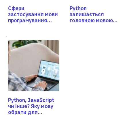
Сфери
Python
застосування мови
залишається
програмування
головною мовою
JavaScript
для аналітиків і
розробників ШІ
Python, JavaScript
чи інше? Яку мову
обрати для
створення
Telegram-бота