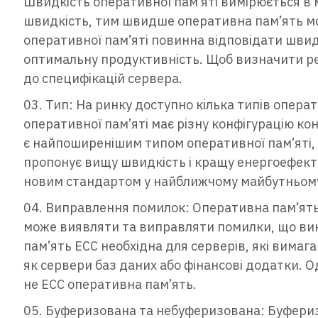
Швидкість оперативної пам’яті вимірюється в м
швидкість, тим швидше оперативна пам’ять м
оперативної пам’яті повинна відповідати швид
оптимальну продуктивність. Щоб визначити ре
до специфікацій сервера.
Тип: На ринку доступно кілька типів опера
оперативної пам’яті має різну конфігурацію ко
є найпоширенішим типом оперативної пам’яті, 
пропонує вищу швидкість і кращу енергоефекти
новим стандартом у найближчому майбутньом
Виправлення помилок: Оперативна пам’ять з
може виявляти та виправляти помилки, що вин
пам’ять ECC необхідна для серверів, які вимага
як сервери баз даних або фінансові додатки. 
не ECC оперативна пам’ять.
Буферизована та небуферизована: Буфериз