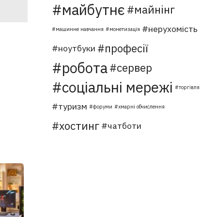
майбутнє
майнінг
нерухомість
машинне навчання
монетизація
професії
ноутбуки
робота
сервер
соціальні мережі
торгівля
туризм
форуми
хмарні обчислення
хостинг
чатботи