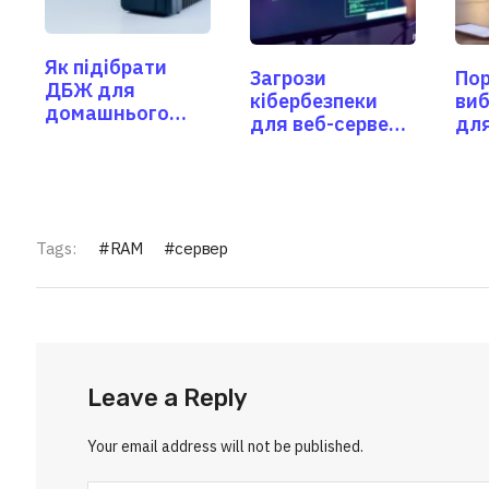
Як підібрати
Загрози
По
ДБЖ для
кібербезпеки
виб
домашнього
для веб-сервера
для
комп'ютера?
та способи
за
захисту
Tags:
RAM
сервер
Leave a Reply
Your email address will not be published.