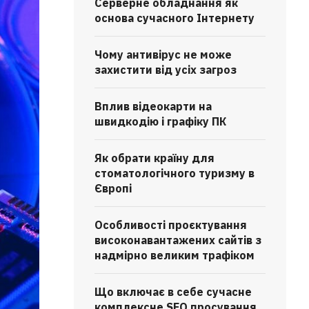
Серверне обладнання як
основа сучасного Інтернету
Чому антивірус не може
захистити від усіх загроз
Вплив відеокарти на
швидкодію і графіку ПК
Як обрати країну для
стоматологічного туризму в
Європі
Особливості проєктування
високонавантажених сайтів з
надмірно великим трафіком
Що включає в себе сучасне
комплексне SEO просування