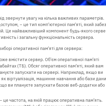
ід звернути увагу на кілька важливих параметрів.
оступом, – це тип комп’ютерної пам’яті, який забе
ній. Це найважливіший компонент будь-якого серве
ивність і загальну функціональність сервера.
виборі оперативної пам’яті для сервера:
може вмістити сервер. Об’єм оперативної пам’яті
абайтах (ТБ). Обсяг оперативної пам’яті, який вам
плануєте запускати на сервері. Наприклад, якщо ви
 як віртуалізація, машинне навчання або бази дани
якщо ви плануєте запускати базові веб-додатки або
– це частота, на якій працює оперативна пам’ять.