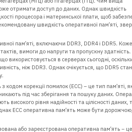
егагерцах (МГц) або гігагерцах (ГГц). Чим вища
оже отримати доступ до даних. Однак швидкість
кості процесора і материнської плати, щоб забезп
комендовану швидкість оперативної пам’яті, звер
тивної пам’яті, включаючи DDR3, DDR4 і DDR5. Кож
нтактів, вимоги до напруги та пропускну здатність
що використовується в серверах сьогодні, оскільк
вність, ніж DDR3. Однак очікується, що DDR5 ста
у.
 кодом корекції помилок (ECC) – це тип пам’яті, я
икають під час зберігання та пошуку даних. Опер
ють високого рівня надійності та цілісності даних, 
Однак ECC оперативна пам’ять може бути дорожчою,
ована або зареєстрована оперативна пам’ять – це