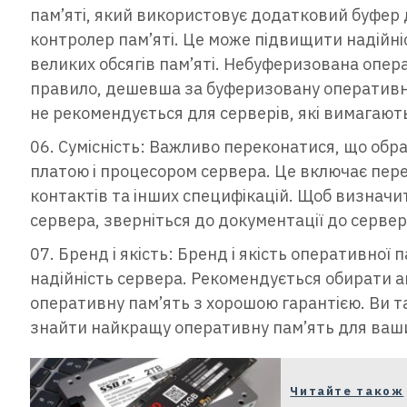
пам’яті, який використовує додатковий буфе
контролер пам’яті. Це може підвищити надійніс
великих обсягів пам’яті. Небуферизована операт
правило, дешевша за буферизовану оперативн
не рекомендується для серверів, які вимагають
Сумісність: Важливо переконатися, що обр
платою і процесором сервера. Це включає перев
контактів та інших специфікацій. Щоб визнач
сервера, зверніться до документації до сервер
Бренд і якість: Бренд і якість оперативної
надійність сервера. Рекомендується обирати 
оперативну пам’ять з хорошою гарантією. Ви т
знайти найкращу оперативну пам’ять для ваши
Читайте також