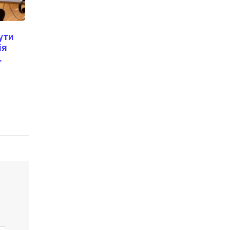
ути
ія
?