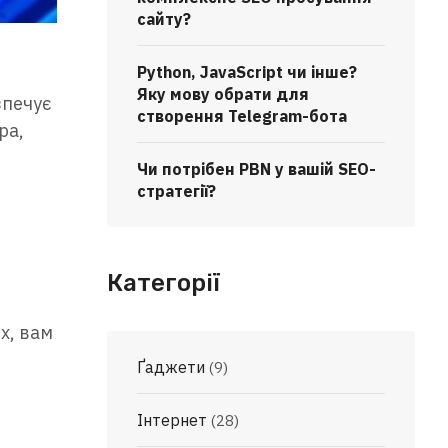
сайту?
Python, JavaScript чи інше?
Яку мову обрати для
зпечує
створення Telegram-бота
ра,
Чи потрібен PBN у вашій SEO-
стратегії?
Категорії
х, вам
Ґаджети
(9)
Інтернет
(28)