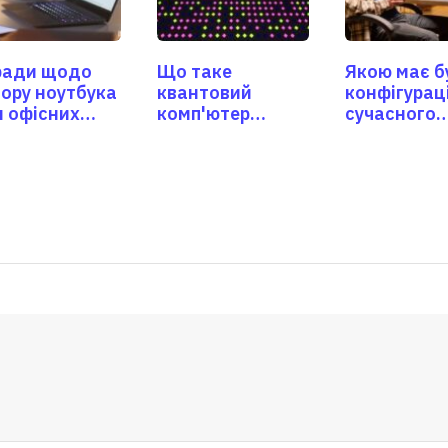
ради щодо
Що таке
Якою має б
ору ноутбука
квантовий
конфігурац
 офісних
комп'ютер
сучасного
вдань
майбутнього?
ігрового
комп'ютера