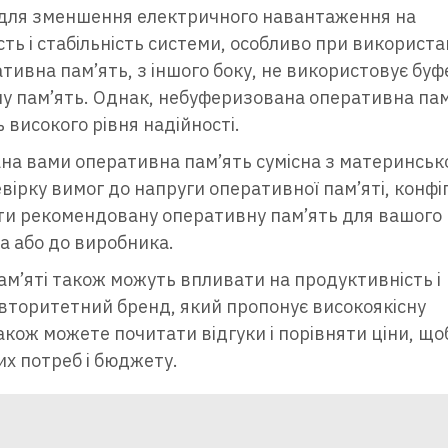
р для зменшення електричного навантаження на
ть і стабільність системи, особливо при використа
ивна пам’ять, з іншого боку, не використовує буфе
у пам’ять. Однак, небуферизована оперативна пам
 високого рівня надійності.
ана вами оперативна пам’ять сумісна з материнсь
ірку вимог до напруги оперативної пам’яті, конфіг
ити рекомендовану оперативну пам’ять для вашого
а або до виробника.
 пам’яті також можуть впливати на продуктивність і
авторитетний бренд, який пропонує високоякісну
акож можете почитати відгуки і порівняти ціни, що
х потреб і бюджету.