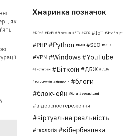
Хмаринка позначок
нні
р і, як
’ять
IoT
DDoS
DeFi
Ethereum
FPV
GPS
JavaScript
Python
PHP
SEO
RAM
SSD
кою
Windows
YouTube
VPN
урації
Біткоїн
ДБЖ
Інстаграм
США
блоги
астрономія
аірдропи
блокчейн
боти
великі дані
б
відеоспостереження
віртуальна реальність
кібербезпека
геологія