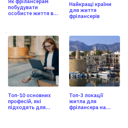
Як фрілансерам
Найкращі країни
побудувати
для життя
особисте життя в
фрілансерів
іншій країні?
Топ-10 основних
Топ-3 локації
професій, які
житла для
підходять для
фрілансера на
фрілансерів
Північному Кіпрі