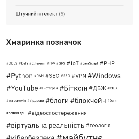
Штучний інтелект
(5)
Хмаринка позначок
IoT
PHP
DDoS
DeFi
Ethereum
FPV
GPS
JavaScript
Python
Windows
SEO
VPN
RAM
SSD
YouTube
Біткоїн
ДБЖ
Інстаграм
США
блоги
блокчейн
астрономія
аірдропи
боти
відеоспостереження
великі дані
віртуальна реальність
геологія
майбутнє
кібербезпека