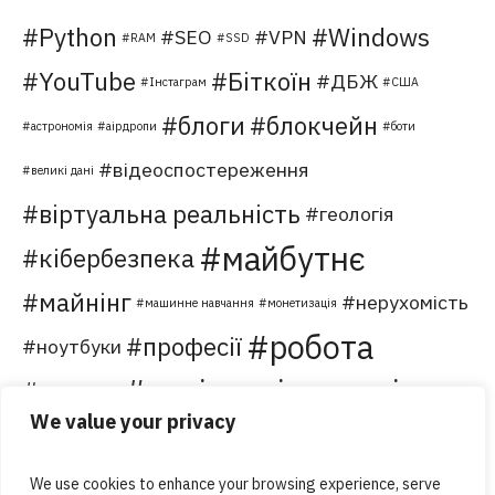
Python
Windows
SEO
VPN
RAM
SSD
YouTube
Біткоїн
ДБЖ
Інстаграм
США
блоги
блокчейн
астрономія
аірдропи
боти
відеоспостереження
великі дані
віртуальна реальність
геологія
майбутнє
кібербезпека
майнінг
нерухомість
машинне навчання
монетизація
робота
професії
ноутбуки
соціальні мережі
сервер
торгівля
We value your privacy
хостинг
туризм
форуми
хмарні обчислення
чатботи
We use cookies to enhance your browsing experience, serve