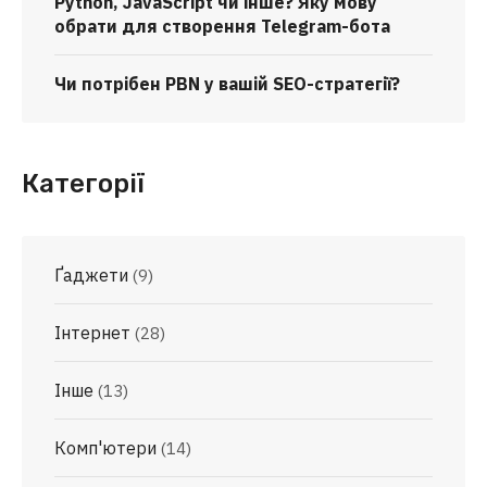
Python, JavaScript чи інше? Яку мову
обрати для створення Telegram-бота
Чи потрібен PBN у вашій SEO-стратегії?
Категорії
Ґаджети
(9)
Інтернет
(28)
Інше
(13)
Комп'ютери
(14)