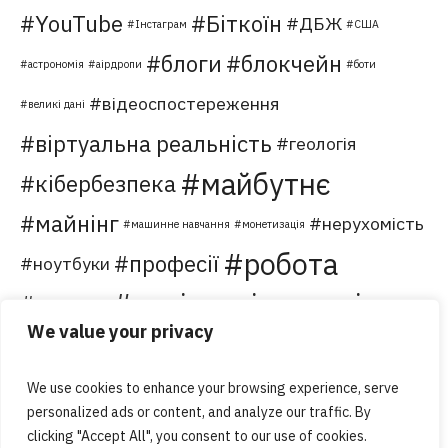
YouTube
Біткоїн
ДБЖ
Інстаграм
США
блоги
блокчейн
астрономія
аірдропи
боти
відеоспостереження
великі дані
віртуальна реальність
геологія
майбутнє
кібербезпека
майнінг
нерухомість
машинне навчання
монетизація
робота
професії
ноутбуки
соціальні мережі
сервер
торгівля
We value your privacy
хостинг
туризм
форуми
хмарні обчислення
чатботи
We use cookies to enhance your browsing experience, serve
personalized ads or content, and analyze our traffic. By
clicking "Accept All", you consent to our use of cookies.