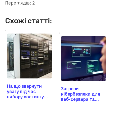
Переглядів: 2
Схожі статті:
На що звернути
Загрози
увагу під час
кібербезпеки для
вибору хостингу
веб-сервера та
для власного блогу
способи захисту