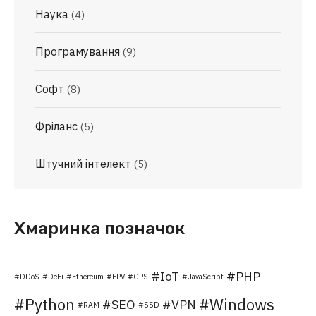
Наука
(4)
Програмування
(9)
Софт
(8)
Фріланс
(5)
Штучний інтелект
(5)
Хмаринка позначок
IoT
PHP
DDoS
DeFi
Ethereum
FPV
GPS
JavaScript
Python
Windows
SEO
VPN
RAM
SSD