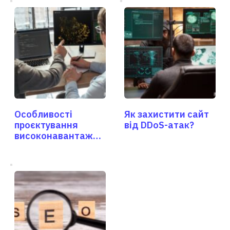
Особливості
Як захистити сайт
проєктування
від DDoS-атак?
високонавантажен
их сайтів з
надмірно великим
трафіком